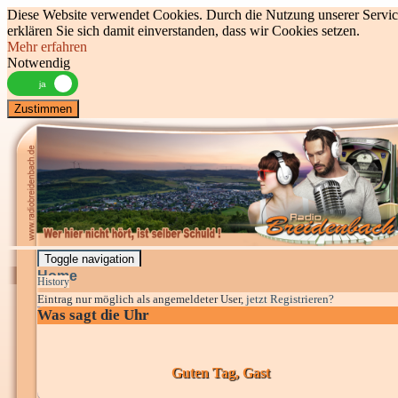
Diese Website verwendet Cookies. Durch die Nutzung unserer Servic
erklären Sie sich damit einverstanden, dass wir Cookies setzen.
Mehr erfahren
Notwendig
Zustimmen
Toggle navigation
Home
History
Eintrag nur möglich als angemeldeter User,
jetzt Registrieren?
Was sagt die Uhr
Guten Tag, Gast